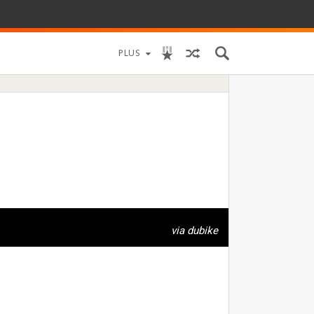
PLUS
via dubike