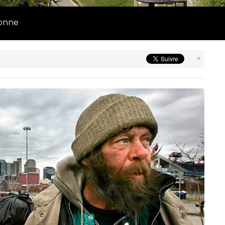
sonne
×