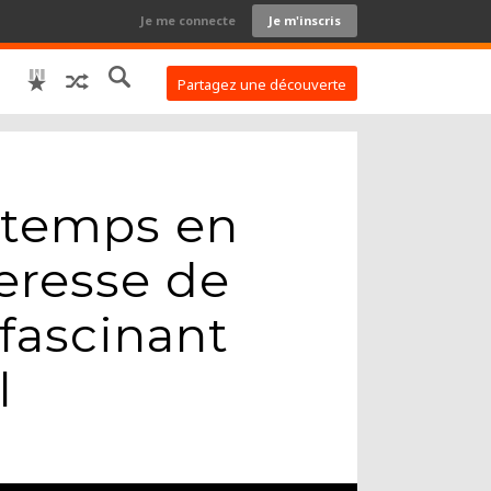
Je me connecte
Je m'inscris
Partagez une découverte
 temps en
teresse de
fascinant
l