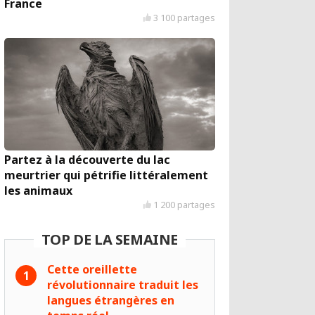
France
3 100 partages
Partez à la découverte du lac
meurtrier qui pétrifie littéralement
les animaux
1 200 partages
TOP DE LA SEMAINE
Cette oreillette
révolutionnaire traduit les
langues étrangères en