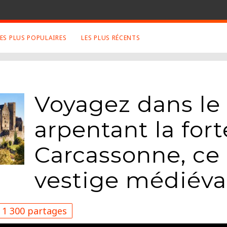
LES PLUS POPULAIRES
LES PLUS RÉCENTS
 SUJETS APPRÉCIÉS
RETROUVEZ NOUS SUR
LES SITES
Animaux
Facebook
Voyagez dans le
Art
Twitter
Photographies
Google+
arpentant la for
Robot
Mentions Légales
Musique
Carcassonne, ce 
Conditions Générales
Cinema
vestige médiéva
1 300 partages