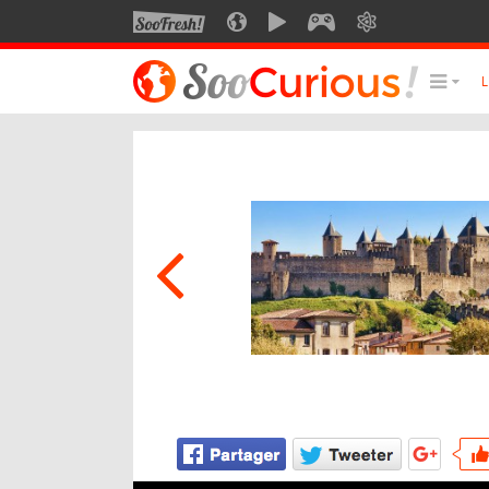
SOOFRESH
SOOCURIOUS
SOOMOTION
SOOGEEK
SAVOIR
LE MEILLEUR DU SITE
LES
Culture
Voyage
Multimédia
Style de vie
Technologie