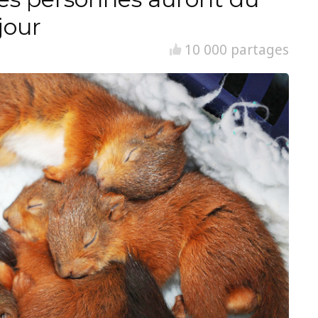
jour
10 000 partages