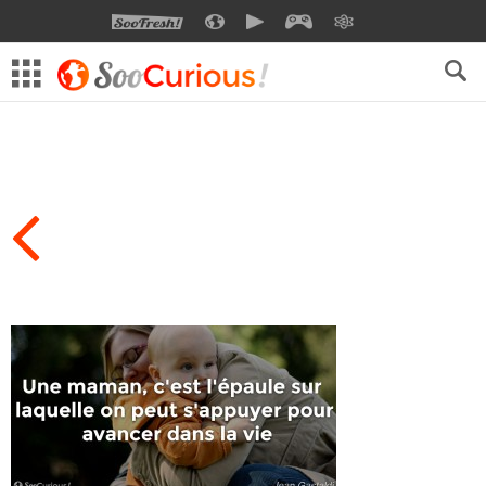
SOOFRESH
SOOCURIOUS
SOOMOTION
SOOGEEK
SAVOIR