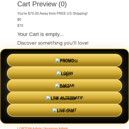
Cart Preview (0)
You're
$70.00
Away from
FREE US Shipping!
$0
$70
Your Cart is empty...
Discover something you'll love!
animals
anime
drinks
fantasy
food
funny
PROMO
movies
sci-fi
sports
television
vintage
LOGIN
Shop Designs
DAFTAR
New Tees on Sale
Newest Designers
Tag Directory
LINK ALTERNATIF
Artist Collections
LIVE CHAT
Featured Designers
Artists to Watch
Creators to Watch
AAPI
Artists
BIPOC Artists
Black Artists
Celebrate Women Artists
LGBTQIA Artists
Ukrainian Artists