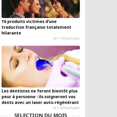
16 produits victimes d’une
traduction française totalement
hilarante
3 100 partages
Les dentistes ne feront bientôt plus
peur à personne : ils soigneront vos
dents avec un laser auto-régénérant
3 200 partages
SELECTION DU MOIS