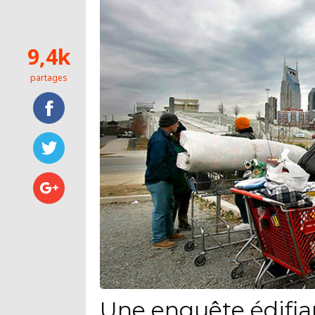
9,4k
partages
Une enquête édifia