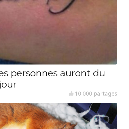
es personnes auront du
jour
10 000 partages