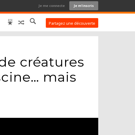
Je me connecte
Je m'inscris
Partagez une découverte
 de créatures
scine… mais