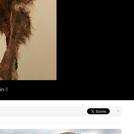
n-1
×