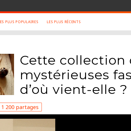
LES PLUS POPULAIRES
LES PLUS RÉCENTS
 SUJETS APPRÉCIÉS
RETROUVEZ NOUS SUR
LES SITES
Animaux
Facebook
Cette collection
Art
Twitter
Photographies
Google+
mystérieuses fa
Robot
Mentions Légales
Musique
d’où vient-elle ?
Conditions Générales
Cinema
1 200 partages