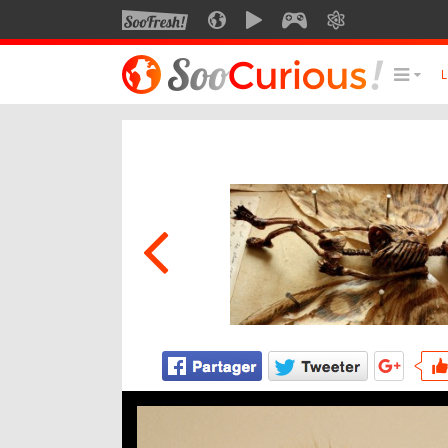
SOOFRESH
SOOCURIOUS
SOOMOTION
SOOGEEK
SAVOIR
LE MEILLEUR DU SITE
LES
Culture
Voyage
Multimédia
Style de vie
Technologie