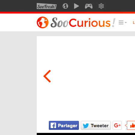
SOOFRESH
SOOCURIOUS
SOOMOTION
SOOGEEK
SAVOIR
LE MEILLEUR DU SITE
LES
Culture
Voyage
Multimédia
Style de vie
Technologie