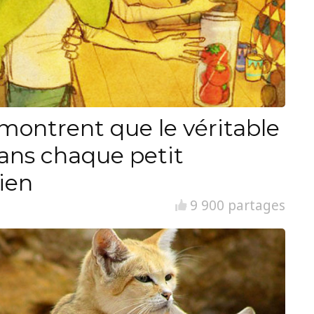
i montrent que le véritable
ans chaque petit
ien
9 900 partages