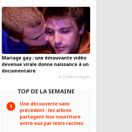
Mariage gay : une émouvante vidéo
devenue virale donne naissance à un
documentaire
22 600 partages
TOP DE LA SEMAINE
Une découverte sans
précédent : les arbres
partagent leur nourriture
entre eux par leurs racines