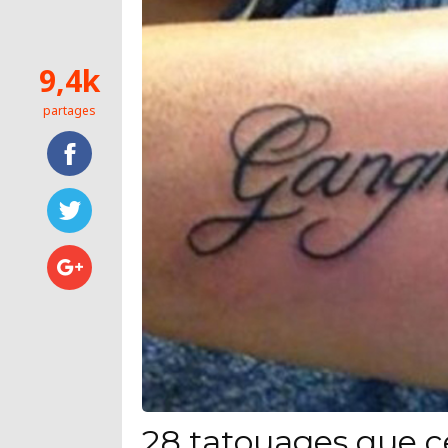
9,4k
partages
28 tatouages que c