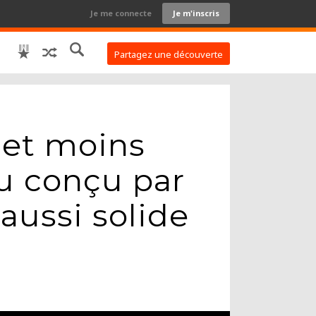
Je me connecte
Je m'inscris
Partagez une découverte
 et moins
au conçu par
aussi solide