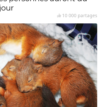
jour
10 000 partages