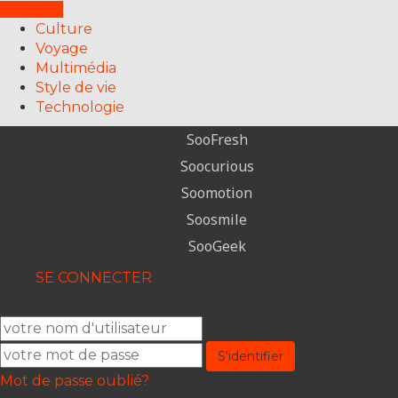
FERMER
Culture
Voyage
Multimédia
Style de vie
Technologie
SooFresh
Soocurious
Soomotion
Soosmile
SooGeek
SE CONNECTER
Bienvenue ! Connectez-vous à votre compte
Mot de passe oublié?