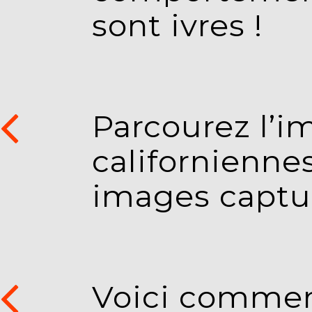
sont ivres !
Parcourez l’i
californienne
images captu
Voici commen