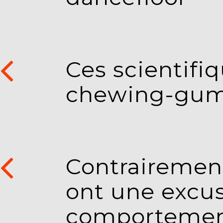
Ces scientifiq
chewing-gum q
Contrairement
ont une excus
comportement 