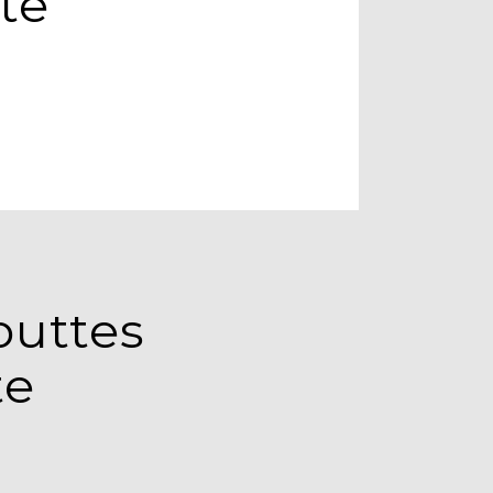
te
outtes
te