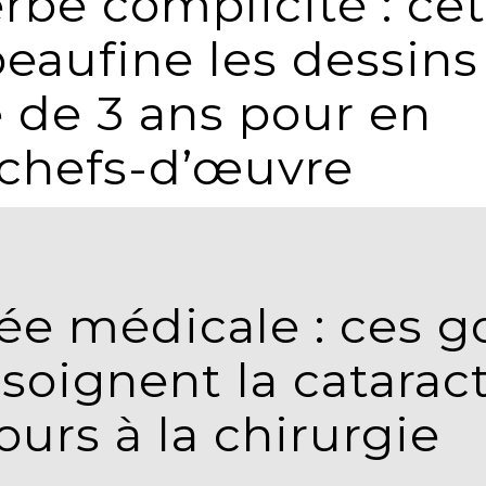
be complicité : cet
aufine les dessins
le de 3 ans pour en
 chefs-d’œuvre
e médicale : ces g
 soignent la catarac
ours à la chirurgie