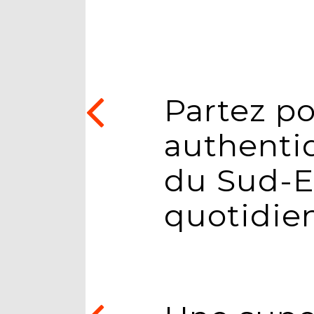
Partez p
authentiq
du Sud-Es
quotidien