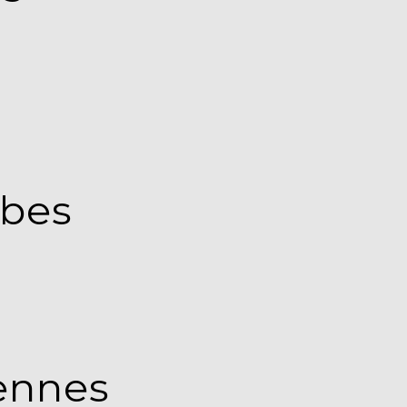
rbes
ennes