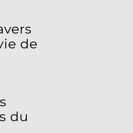
avers
vie de
s
is du