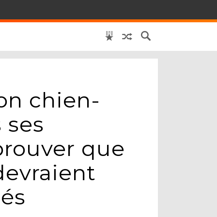
on chien-
 ses
prouver que
devraient
més