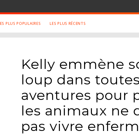
LES PLUS POPULAIRES
LES PLUS RÉCENTS
 SUJETS APPRÉCIÉS
RETROUVEZ NOUS SUR
LES SITES
Animaux
Facebook
Kelly emmène s
Art
Twitter
Photographies
Google+
loup dans toutes
Robot
Mentions Légales
Musique
aventures pour 
Conditions Générales
Cinema
les animaux ne 
pas vivre enfer