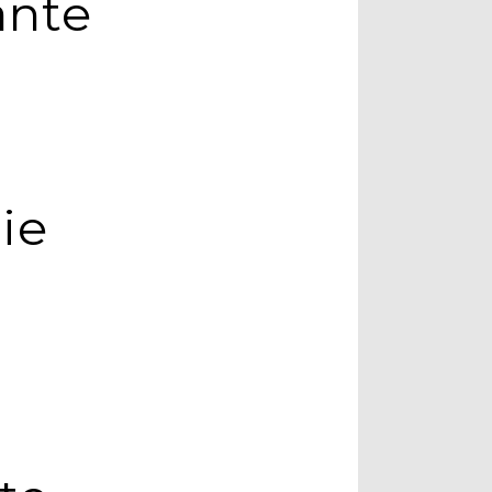
ante
ie
e