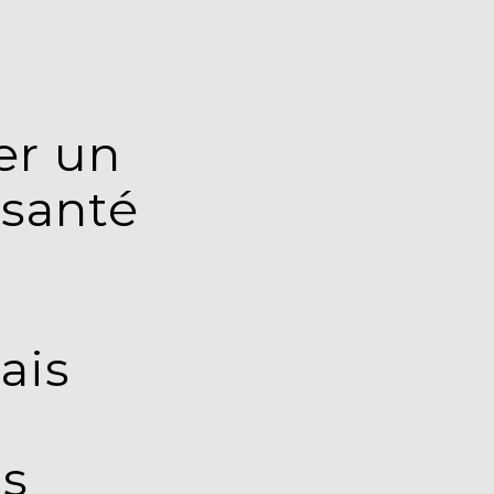
er un
 santé
ais
ls