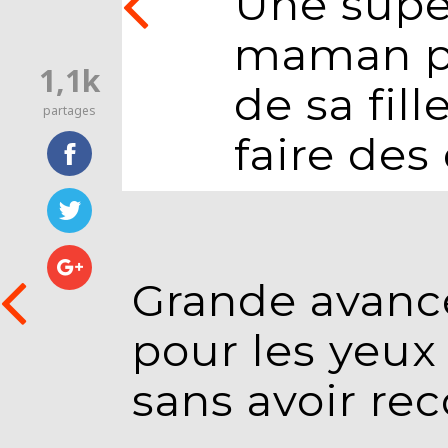
Une super
maman pe
1,1k
de sa fil
partages
faire des
Grande avancé
pour les yeux
sans avoir rec