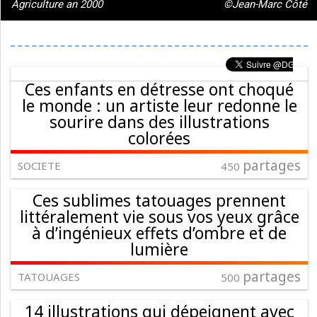
Agriculture an 2000
©Jean-Marc Côté
Ces enfants en détresse ont choqué
le monde : un artiste leur redonne le
sourire dans des illustrations
colorées
partages
SOCIETE
450
Ces sublimes tatouages prennent
littéralement vie sous vos yeux grâce
à d’ingénieux effets d’ombre et de
lumière
partages
TATOUAGES
500
14 illustrations qui dépeignent avec