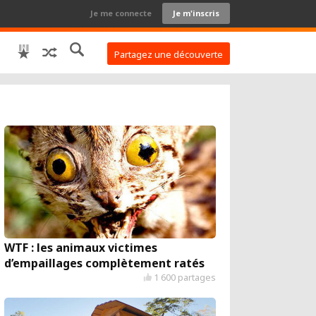
Je me connecte
Je m'inscris
Partagez une découverte
WTF : les animaux victimes
d’empaillages complètement ratés
1 600 partages