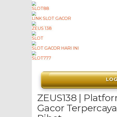
SLOT88
LINK SLOT GACOR
ZEUS 138
SLOT
SLOT GACOR HARI INI
SLOT777
LOG
ZEUS138 | Platfo
Gacor Terpercay