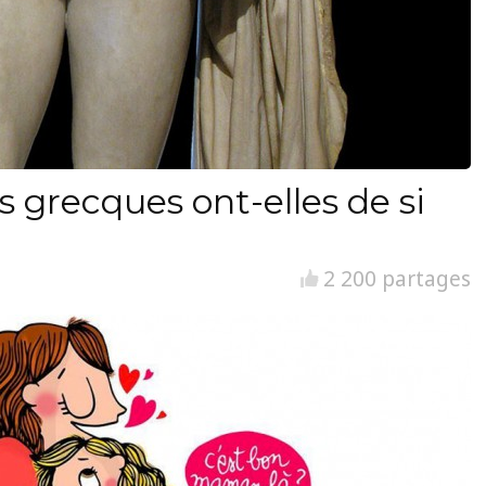
s grecques ont-elles de si
2 200 partages