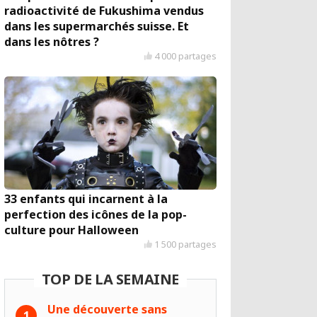
radioactivité de Fukushima vendus
dans les supermarchés suisse. Et
dans les nôtres ?
4 000 partages
33 enfants qui incarnent à la
perfection des icônes de la pop-
culture pour Halloween
1 500 partages
TOP DE LA SEMAINE
Une découverte sans