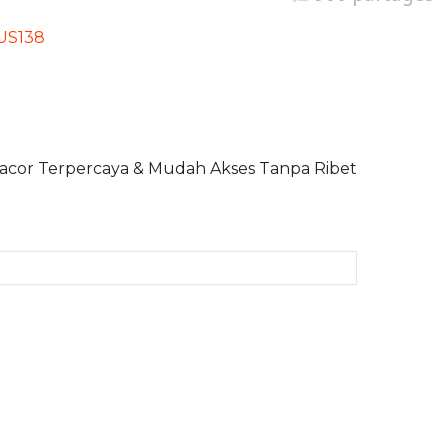
Gacor Terpercaya & Mudah Akses Tanpa Ribet