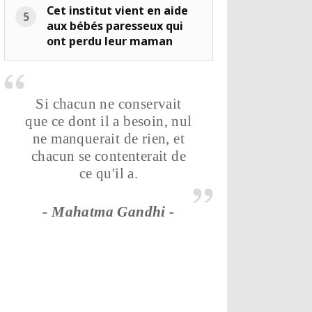
Cet institut vient en aide
aux bébés paresseux qui
ont perdu leur maman
Si chacun ne conservait
que ce dont il a besoin, nul
ne manquerait de rien, et
chacun se contenterait de
ce qu'il a.
- Mahatma Gandhi -