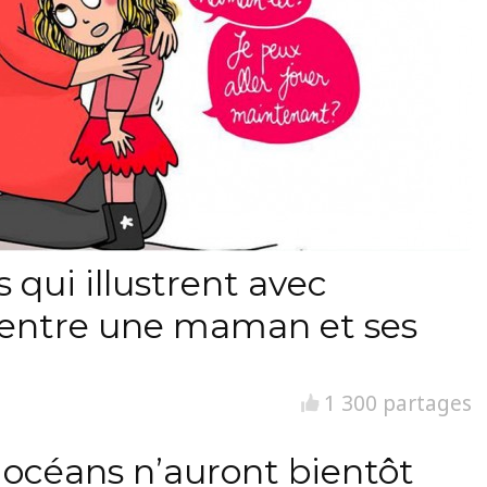
 qui illustrent avec
 entre une maman et ses
1 300 partages
les océans n’auront bientôt