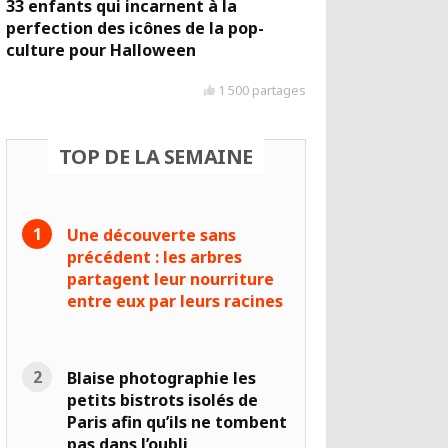
33 enfants qui incarnent à la
perfection des icônes de la pop-
culture pour Halloween
1 500 partages
TOP DE LA SEMAINE
Une découverte sans
précédent : les arbres
partagent leur nourriture
entre eux par leurs racines
Blaise photographie les
petits bistrots isolés de
Paris afin qu’ils ne tombent
pas dans l’oubli