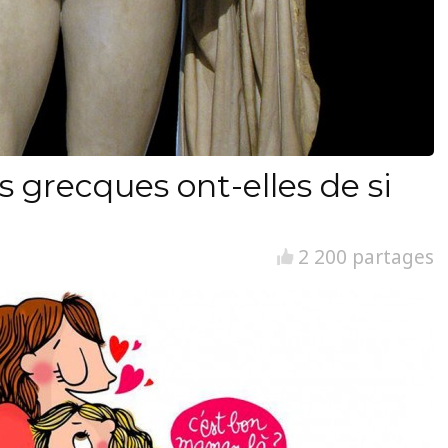
s grecques ont-elles de si
2 200 partages