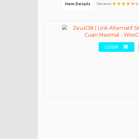
Reviews
5
Item Details
LOGIN