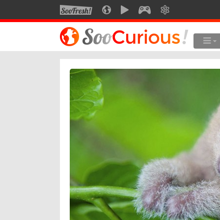
SOOFRESH
SOOCURIOUS
SOOMOTION
SOOGEEK
SAVOIR
LE MEILLEUR DU SITE
LES
Culture
Voyage
Multimédia
Style de vie
Technologie