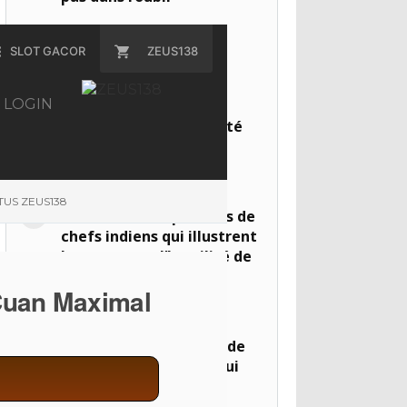
SLOT GACOR
ZEUS138
37 photographies du
concours National
 LOGIN
Geographic 2016 qui
révèlent toute la beauté
du monde
ITUS ZEUS138
16 citations inspirantes de
chefs indiens qui illustrent
la sagesse et l’humilité de
ce peuple décimé
 Cuan Maximal
Cet institut vient en aide
aux bébés paresseux qui
ont perdu leur maman