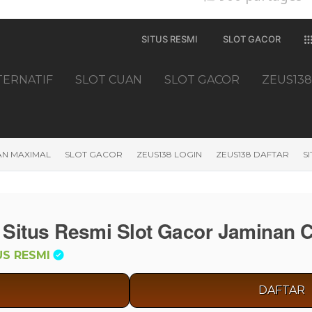
SITUS RESMI
SLOT GACOR
TERNATIF
SLOT CUAN
SLOT GACOR
ZEUS138
AN MAXIMAL
SLOT GACOR
ZEUS138 LOGIN
ZEUS138 DAFTAR
S
if Situs Resmi Slot Gacor Jaminan
US RESMI
DAFTAR