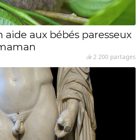
en aide aux bébés paresseux
r maman
2 200 partages