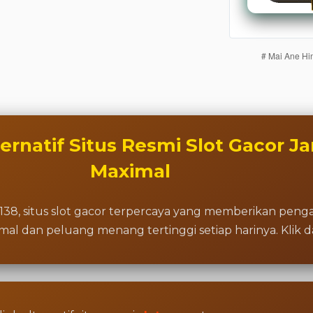
# Mai Ane Hin
ternatif Situs Resmi Slot Gacor 
Maximal
eus138, situs slot gacor terpercaya yang memberikan pe
l dan peluang menang tertinggi setiap harinya. Klik d