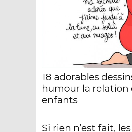
18 adorables dessins
humour la relation
enfants
Si rien n’est fait, 