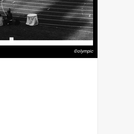
©olympic