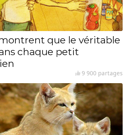
i montrent que le véritable
ans chaque petit
ien
9 900 partages