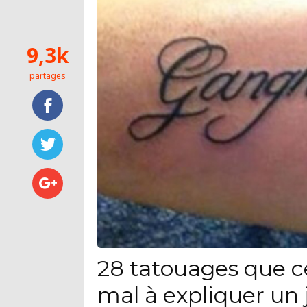
9,3k
partages
28 tatouages que c
mal à expliquer un 