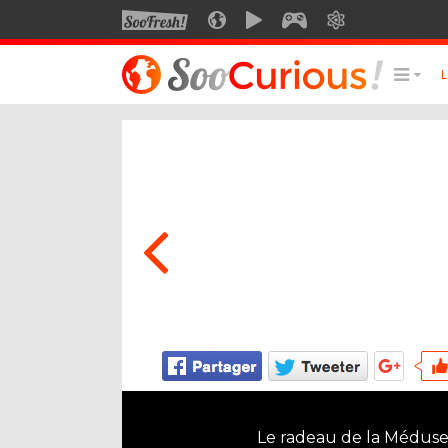
SOOFRESH
SOOCURIOUS
SOOMOTION
SOOGEEK
SAVOIR
LE MEILLEUR DU SITE
LES
Culture
Voyage
Multimédia
Style de vie
Technologie
Le radeau de la Méduse