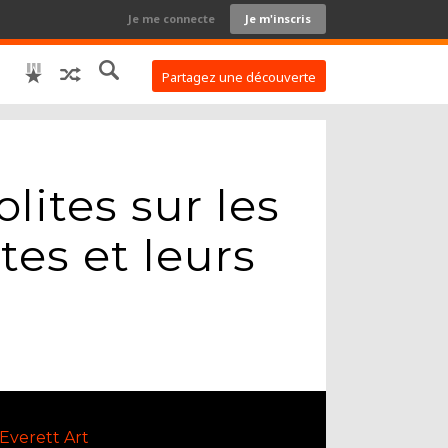
Je me connecte
Je m'inscris
Partagez une découverte
lites sur les
tes et leurs
Everett Art