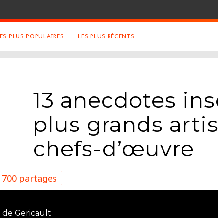
LES PLUS POPULAIRES
LES PLUS RÉCENTS
 SUJETS APPRÉCIÉS
RETROUVEZ NOUS SUR
LES SITES
Animaux
Facebook
13 anecdotes inso
Art
Twitter
Photographies
Google+
plus grands artis
Robot
Mentions Légales
Musique
chefs-d’œuvre
Conditions Générales
Cinema
700 partages
 de Gericault