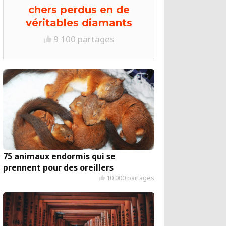
chers perdus en de
véritables diamants
9 100 partages
75 animaux endormis qui se
prennent pour des oreillers
10 000 partages