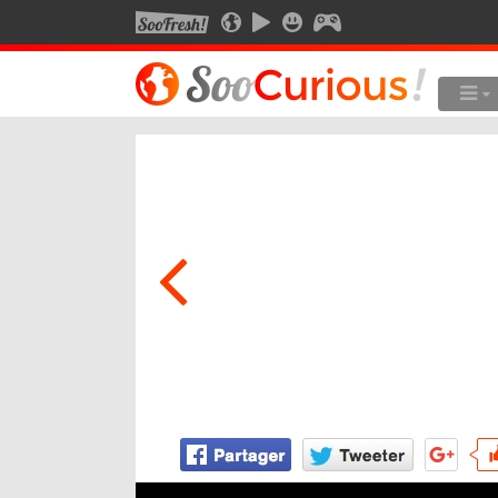
SOOFRESH
SOOCURIOUS
SOOMOTION
SOOSMILE
SOOGEEK
LE MEILLEUR DU SITE
LES
Culture
Voyage
Multimédia
Style de vie
Technologie