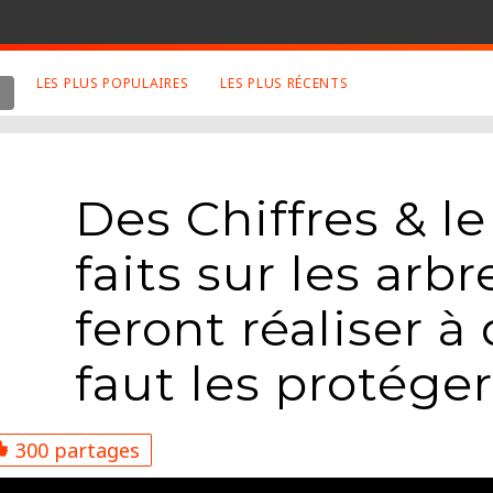
LES PLUS POPULAIRES
LES PLUS RÉCENTS
 SUJETS APPRÉCIÉS
RETROUVEZ NOUS SUR
LES SITES
Animaux
Facebook
Des Chiffres & l
Art
Twitter
Photographies
Google+
faits sur les arb
Robot
Mentions Légales
feront réaliser à 
Musique
Conditions Générales
Cinema
faut les protéger
300 partages