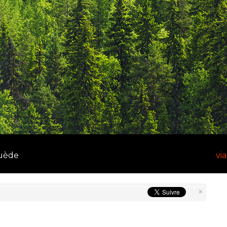
Suède
vi
×