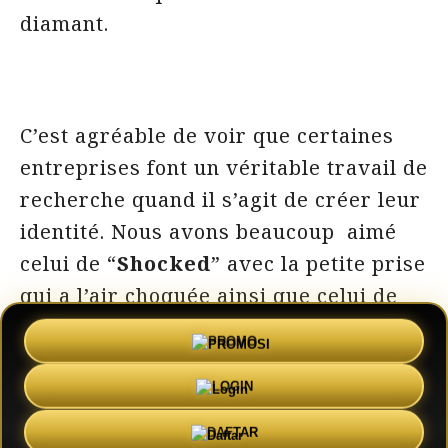
diamant.
C’est agréable de voir que certaines
entreprises font un véritable travail de
recherche quand il s’agit de créer leur
identité. Nous avons beaucoup aimé
celui de “
Shocked
” avec la petite prise
qui a l’air choquée ainsi que celui de
“
Bar Code
” qui est drôlement créatif !
PROMO
Et vous, lequel de ces logos avez-vous
LOGIN
préféré ?
DAFTAR