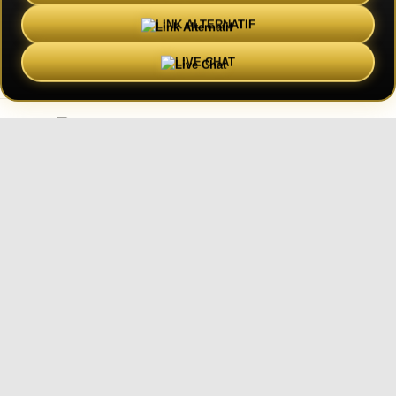
PAR
JOANA PIMENTA
SOURCE :
BORED PANDA
LINK ALTERNATIF
RESTEZ CURIEUX.
SUIVEZ NOUS !
LIVE CHAT
Cari kami di Google : ZEUS138
ZEUS138 | Platform Resmi Bandar Slot Gacor
Terpercaya & Mudah Akses Tanpa Ribet
Depo Minimal Wede Maksimal
Slot Gacor Hari Ini Terupdate