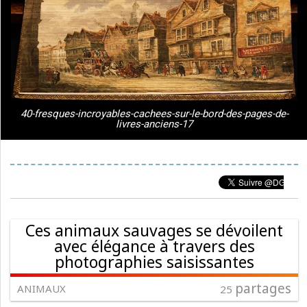
40-fresques-incroyables-cachees-sur-le-bord-des-pages-de-
livres-anciens-17
Ces animaux sauvages se dévoilent
avec élégance à travers des
photographies saisissantes
partages
ANIMAUX
25