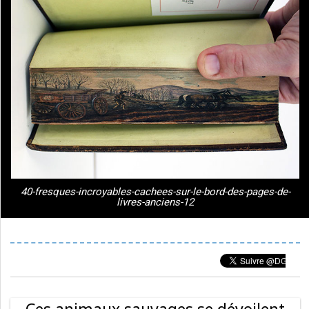
40-fresques-incroyables-cachees-sur-le-bord-des-pages-de-
livres-anciens-12