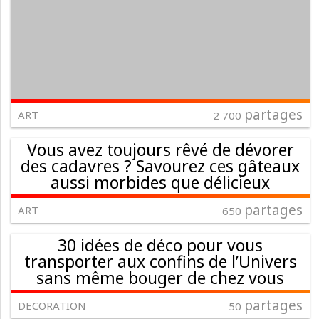
partages
ART
2 700
Vous avez toujours rêvé de dévorer
des cadavres ? Savourez ces gâteaux
aussi morbides que délicieux
partages
ART
650
30 idées de déco pour vous
transporter aux confins de l’Univers
sans même bouger de chez vous
partages
DECORATION
50