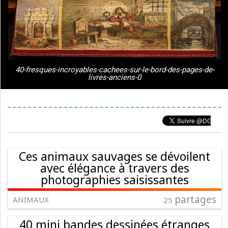
40-fresques-incroyables-cachees-sur-le-bord-des-pages-de-
livres-anciens-0
Ces animaux sauvages se dévoilent
avec élégance à travers des
photographies saisissantes
partages
ANIMAUX
25
40 mini bandes dessinées étranges