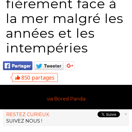
fièrement face à
la mer malgré les
années et les
intempéries
850 partages
via Bored Panda
×
RESTEZ CURIEUX.
SUIVEZ NOUS !