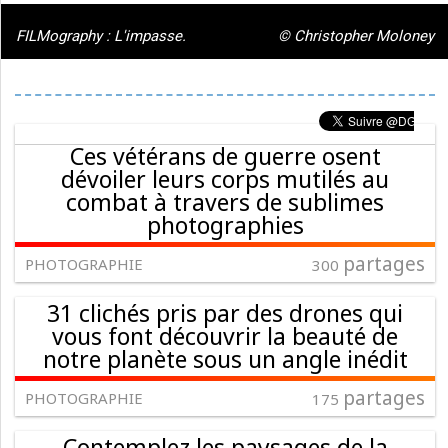
FILMography : L'impasse.
© Christopher Moloney
Ces vétérans de guerre osent
dévoiler leurs corps mutilés au
combat à travers de sublimes
photographies
partages
PHOTOGRAPHIE
300
31 clichés pris par des drones qui
vous font découvrir la beauté de
notre planète sous un angle inédit
partages
PHOTOGRAPHIE
175
Contemplez les paysages de la