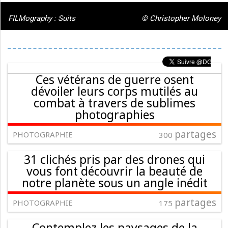
FILMography : Suits
© Christopher Moloney
Ces vétérans de guerre osent
dévoiler leurs corps mutilés au
combat à travers de sublimes
photographies
partages
PHOTOGRAPHIE
300
31 clichés pris par des drones qui
vous font découvrir la beauté de
notre planète sous un angle inédit
partages
PHOTOGRAPHIE
175
Contemplez les paysages de la