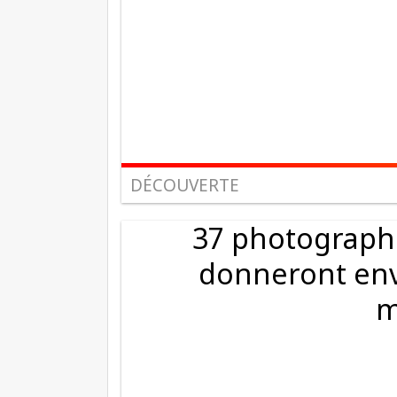
DÉCOUVERTE
37 photographi
donneront envi
m