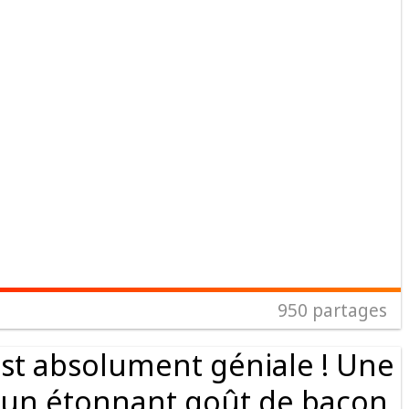
950
partages
st absolument géniale ! Une
 a un étonnant goût de bacon