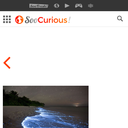
SOOFRESH
SOOCURIOUS
SOOMOTION
SOOGEEK
SAVOIR