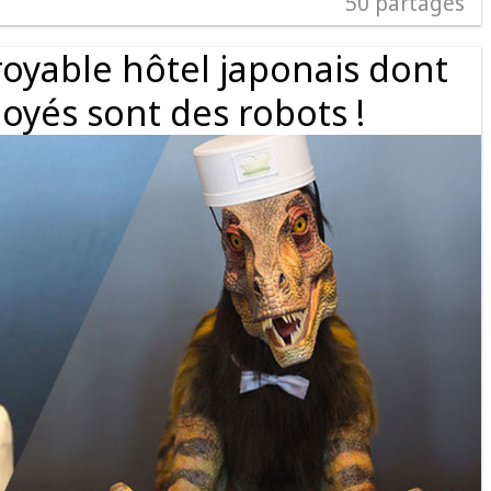
50
partages
royable hôtel japonais dont
oyés sont des robots !