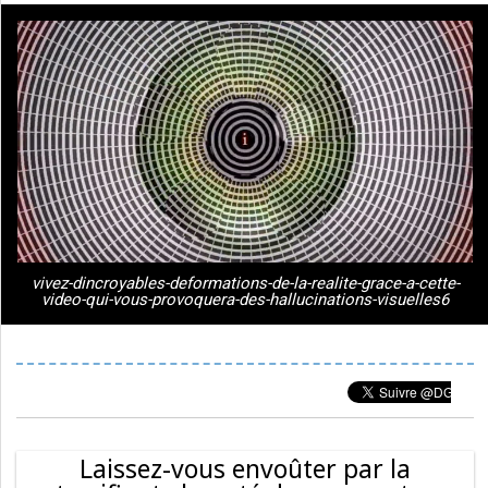
vivez-dincroyables-deformations-de-la-realite-grace-a-cette-
video-qui-vous-provoquera-des-hallucinations-visuelles6
Laissez-vous envoûter par la