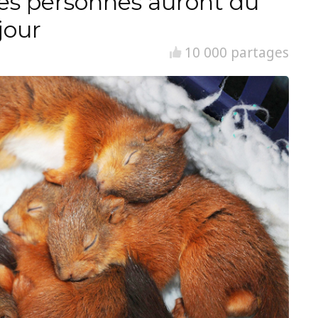
es personnes auront du
jour
10 000 partages