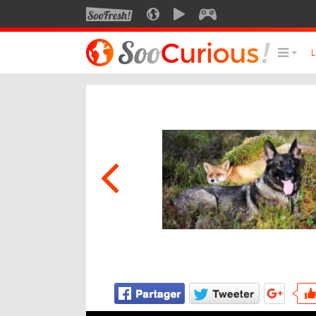
SOOFRESH
SOOCURIOUS
SOOMOTION
SOOGEEK
LE MEILLEUR DU SITE
LES
Culture
Voyage
Multimédia
Style de vie
Technologie