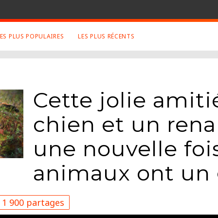
LES PLUS POPULAIRES
LES PLUS RÉCENTS
 SUJETS APPRÉCIÉS
RETROUVEZ NOUS SUR
LES SITES
Animaux
Facebook
Cette jolie amiti
Art
Twitter
Photographies
Google+
chien et un ren
Robot
Mentions Légales
Musique
une nouvelle foi
Conditions Générales
Cinema
animaux ont un 
1 900 partages