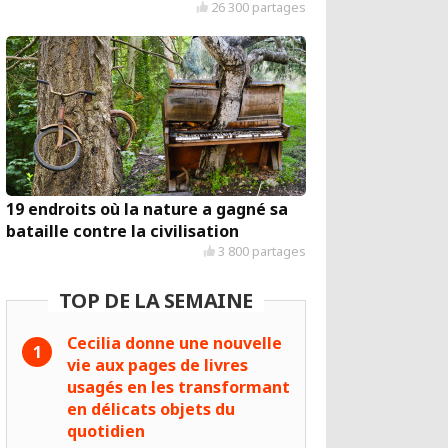
26 300 partages
19 endroits où la nature a gagné sa
bataille contre la civilisation
3 800 partages
TOP DE LA SEMAINE
Cecilia donne une nouvelle
vie aux pages de livres
usagés en les transformant
en délicats objets du
quotidien