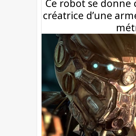
Ce robot se donne 
créatrice d’une arm
métr