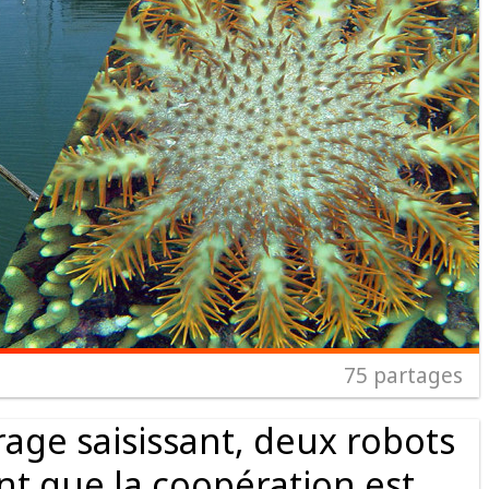
75
partages
age saisissant, deux robots
t que la coopération est