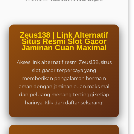
total
price
includes
the item
price
Zeus138 | Link Alternatif
and a
Situs Resmi Slot Gacor
buyer
Jaminan Cuan Maximal
fee.
Akses link alternatif resmi Zeus138, situs
View
license
slot gacor terpercaya yang
details
memberikan pengalaman bermain
aman dengan jaminan cuan maksimal
dan peluang menang tertinggi setiap
harinya. Klik dan daftar sekarang!