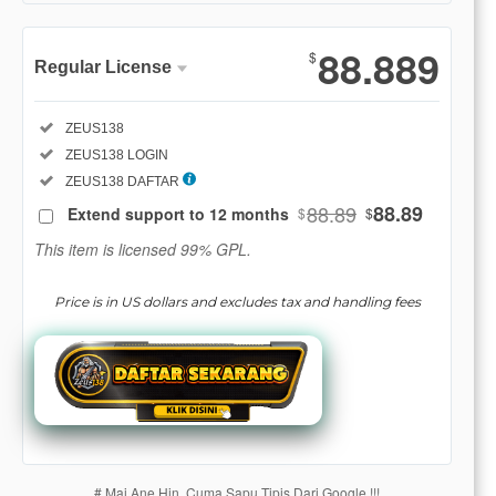
Show More
88.889
$
Regular License
Regular
Included:
ZEUS138
License
Included:
ZEUS138 LOGIN
SELECTED
88
$
Included:
ZEUS138 DAFTAR
88.89
88.89
Extend support to 12 months
$
$
Use, by
you or
This item is licensed 99% GPL.
one
client, in
Price is in US dollars and excludes tax and handling fees
a single
end
product
which
end
users
are not
charged
# Mai Ane Hin, Cuma Sapu Tipis Dari Google !!!
for. The