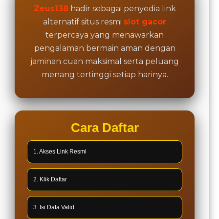
Zeus138
hadir sebagai penyedia link
alternatif situs resmi
slot gacor
terpercaya yang menawarkan
pengalaman bermain aman dengan
jaminan cuan maksimal serta peluang
menang tertinggi setiap harinya.
Cara Daftar
1. Akses Link Resmi
2. Klik Daftar
3. Isi Data Valid