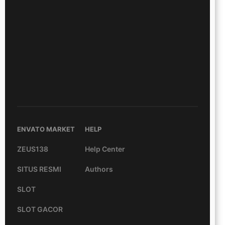
ENVATO MARKET
HELP
ZEUS138
Help Center
SITUS RESMI
Authors
SLOT
SLOT GACOR