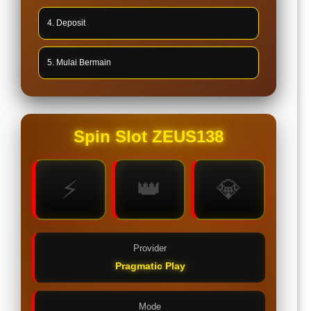
4. Deposit
5. Mulai Bermain
Spin Slot ZEUS138
⚡
👑
💎
Provider
Pragmatic Play
Mode