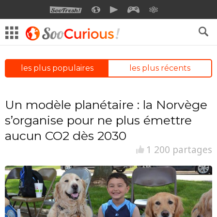
SOOFRESH
SOOCURIOUS
SOOMOTION
SOOGEEK
SAVOIR
les plus populaires
les plus récents
Un modèle planétaire : la Norvège
s’organise pour ne plus émettre
aucun CO2 dès 2030
1 200 partages