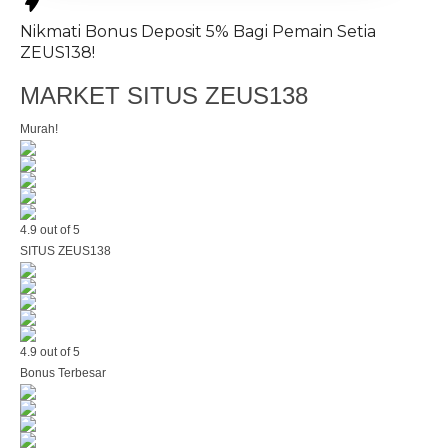
Nikmati
Bonus Deposit 5%
Bagi Pemain Setia
ZEUS138!
MARKET SITUS ZEUS138
Murah!
4.9 out of 5
SITUS ZEUS138
4.9 out of 5
Bonus Terbesar