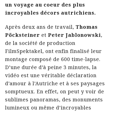
un voyage au coeur des plus
incroyables décors autrichiens.
Après deux ans de travail,
Thomas
Pöcksteiner
et
Peter Jablonowski
,
de la société de production
FilmSpektakel, ont enfin finalisé leur
montage composé de 600 time-lapse.
D’une durée d’à peine 3 minutes, la
vidéo est une véritable déclaration
d’amour à l’Autriche et à ses paysages
somptueux. En effet, on peut y voir de
sublimes panoramas, des monuments
lumineux ou même d’incroyables