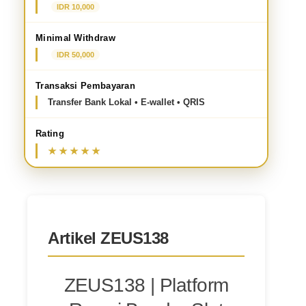
IDR 10,000
Minimal Withdraw
IDR 50,000
Transaksi Pembayaran
Transfer Bank Lokal • E-wallet • QRIS
Rating
Artikel ZEUS138
ZEUS138 | Platform