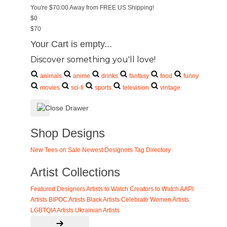
You're
$70.00
Away from
FREE US Shipping!
$0
$70
Your Cart is empty...
Discover something you'll love!
animals
anime
drinks
fantasy
food
funny
movies
sci-fi
sports
television
vintage
Shop Designs
New Tees on Sale
Newest Designers
Tag Directory
Artist Collections
Featured Designers
Artists to Watch
Creators to Watch
AAPI
Artists
BIPOC Artists
Black Artists
Celebrate Women Artists
LGBTQIA Artists
Ukrainian Artists