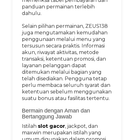
memeriksa tabel pembayaran dan
panduan permainan terlebih
dahulu.
Selain pilihan permainan, ZEUS138
juga mengutamakan kemudahan
penggunaan melalui menu yang
tersusun secara praktis. Informasi
akun, riwayat aktivitas, metode
transaksi, ketentuan promosi, dan
layanan pelanggan dapat
ditemukan melalui bagian yang
telah disediakan. Pengguna tetap
perlu membaca seluruh syarat dan
ketentuan sebelum menggunakan
suatu bonus atau fasilitas tertentu.
Bermain dengan Aman dan
Bertanggung Jawab
Istilah
slot gacor
, jackpot, dan
maxwin merupakan istilah yang
umum digunakan dalam promosi