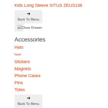
Kids Long Sleeve SITUS ZEUS138
Back To Menu
Accessories
Hats
New!
Stickers
Magnets
Phone Cases
Pins
Totes
Back To Menu