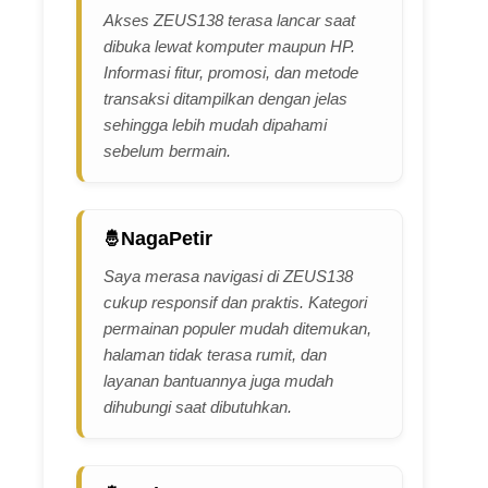
Akses ZEUS138 terasa lancar saat
dibuka lewat komputer maupun HP.
Informasi fitur, promosi, dan metode
transaksi ditampilkan dengan jelas
sehingga lebih mudah dipahami
sebelum bermain.
NagaPetir
Saya merasa navigasi di ZEUS138
cukup responsif dan praktis. Kategori
permainan populer mudah ditemukan,
halaman tidak terasa rumit, dan
layanan bantuannya juga mudah
dihubungi saat dibutuhkan.