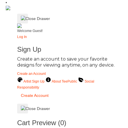
Welcome Guest!
Log In
Sign Up
Create an account to save your favorite
designs for viewing anytime, on any device.
Create an Account
Artist Sign Up
About TeePublic
Social
Responsibility
Create Account
Cart Preview (0)