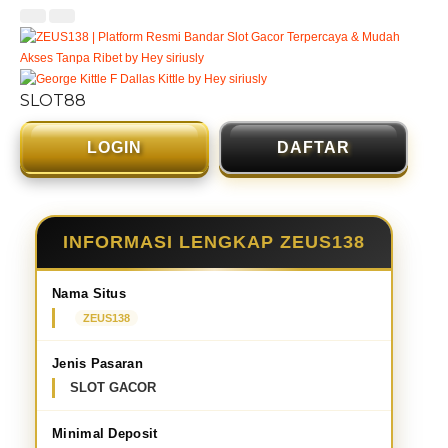
SLOT88
LOGIN
DAFTAR
INFORMASI LENGKAP ZEUS138
Nama Situs
ZEUS138
Jenis Pasaran
SLOT GACOR
Minimal Deposit