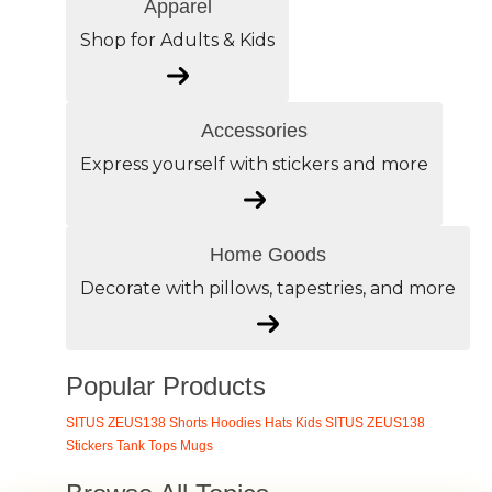
Apparel
Shop for Adults & Kids
Accessories
Express yourself with stickers and more
Home Goods
Decorate with pillows, tapestries, and more
Popular Products
SITUS ZEUS138
Shorts
Hoodies
Hats
Kids SITUS ZEUS138
Stickers
Tank Tops
Mugs