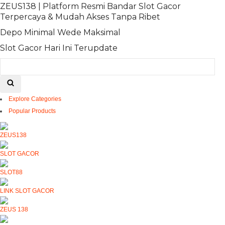
ZEUS138 | Platform Resmi Bandar Slot Gacor
Terpercaya & Mudah Akses Tanpa Ribet
Depo Minimal Wede Maksimal
Slot Gacor Hari Ini Terupdate
Explore Categories
Popular Products
ZEUS138
SLOT GACOR
SLOT88
LINK SLOT GACOR
ZEUS 138