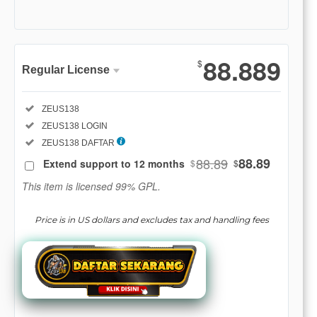
Show More
88.889
$
Regular License
Regular
Included:
ZEUS138
License
Included:
ZEUS138 LOGIN
SELECTED
88
$
Included:
ZEUS138 DAFTAR
88.89
88.89
Extend support to 12 months
$
$
Use, by
you or
This item is licensed 99% GPL.
one
client, in
Price is in US dollars and excludes tax and handling fees
a single
end
product
which
end
users
are not