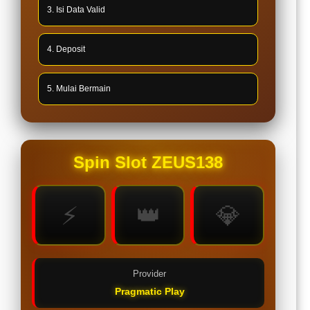
3. Isi Data Valid
4. Deposit
5. Mulai Bermain
Spin Slot ZEUS138
⚡
👑
💎
Provider
Pragmatic Play