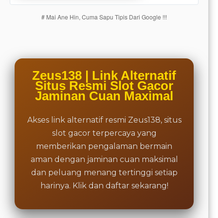
charged
# Mai Ane Hin, Cuma Sapu Tipis Dari Google !!!
for. The
total
price
includes
the item
price
Zeus138 | Link Alternatif
and a
Situs Resmi Slot Gacor
buyer
Jaminan Cuan Maximal
fee.
Akses link alternatif resmi Zeus138, situs
View
license
slot gacor terpercaya yang
details
memberikan pengalaman bermain
aman dengan jaminan cuan maksimal
dan peluang menang tertinggi setiap
harinya. Klik dan daftar sekarang!