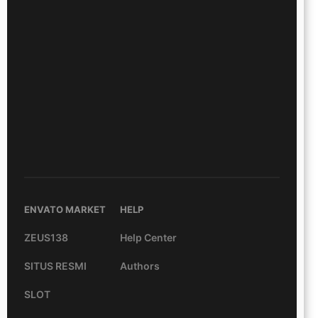
ENVATO MARKET
HELP
ZEUS138
Help Center
SITUS RESMI
Authors
SLOT