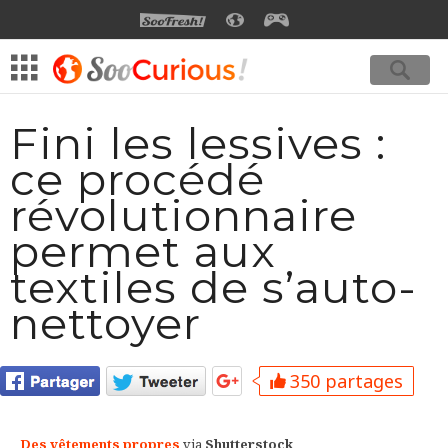
SOOFRESH
SOOCURIOUS
SOOGEEK
Fini les lessives :
ce procédé
révolutionnaire
permet aux
textiles de s’auto-
nettoyer
350 partages
Des vêtements propres
via
Shutterstock