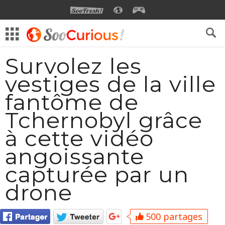
SOOFRESH
SOOCURIOUS
SOOGEEK
Survolez les
vestiges de la ville
fantôme de
Tchernobyl grâce
à cette vidéo
angoissante
capturée par un
drone
500 partages