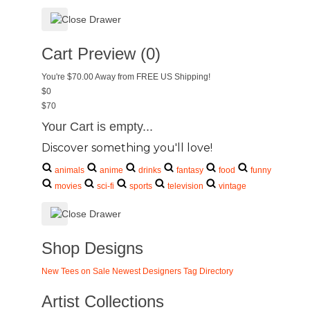
Cart Preview (0)
You're
$70.00
Away from
FREE US Shipping!
$0
$70
Your Cart is empty...
Discover something you'll love!
animals
anime
drinks
fantasy
food
funny
movies
sci-fi
sports
television
vintage
Shop Designs
New Tees on Sale
Newest Designers
Tag Directory
Artist Collections