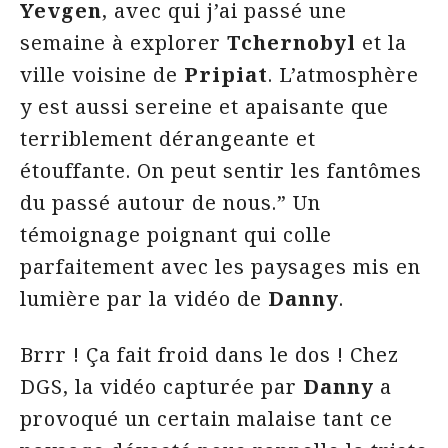
Yevgen
, avec qui j’ai passé une
semaine à explorer
Tchernobyl
et la
ville voisine de
Pripiat
. L’atmosphère
y est aussi sereine et apaisante que
terriblement dérangeante et
étouffante. On peut sentir les fantômes
du passé autour de nous.” Un
témoignage poignant qui colle
parfaitement avec les paysages mis en
lumière par la vidéo de
Danny
.
Brrr ! Ça fait froid dans le dos ! Chez
DGS, la vidéo capturée par
Danny
a
provoqué un certain malaise tant ce