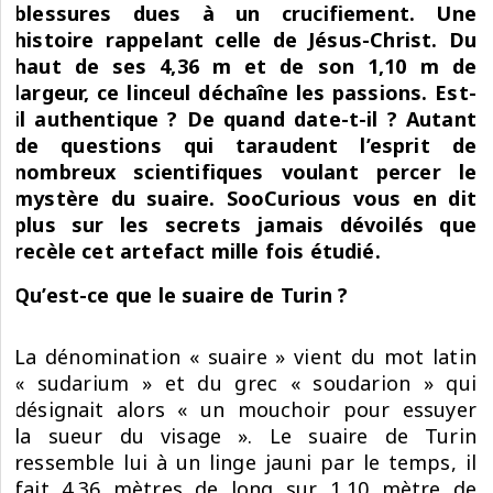
blessures dues à un crucifiement. Une
histoire rappelant celle de Jésus-Christ. Du
haut de ses 4,36 m et de son 1,10 m de
largeur, ce linceul déchaîne les passions. Est-
il authentique ? De quand date-t-il ? Autant
de questions qui taraudent l’esprit de
nombreux scientifiques voulant percer le
mystère du suaire. SooCurious vous en dit
plus sur les secrets jamais dévoilés que
recèle cet artefact mille fois étudié.
Qu’est-ce que le suaire de Turin ?
La dénomination « suaire » vient du mot latin
« sudarium » et du grec « soudarion » qui
désignait alors « un mouchoir pour essuyer
la
sueur
du visage ». Le suaire de Turin
ressemble lui à un linge jauni par le temps, il
fait 4,36 mètres de long sur 1,10 mètre de