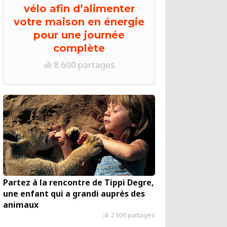
vélo afin d’alimenter
votre maison en énergie
pour une journée
complète
8 600 partages
Partez à la rencontre de Tippi Degre,
une enfant qui a grandi auprès des
animaux
2 600 partages