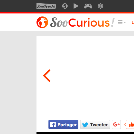
SOOFRESH
SOOCURIOUS
SOOMOTION
SOOGEEK
SAVOIR
LE MEILLEUR DU SITE
LES
Culture
Voyage
Multimédia
Style de vie
Technologie