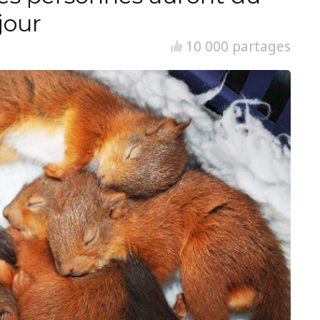
jour
10 000 partages