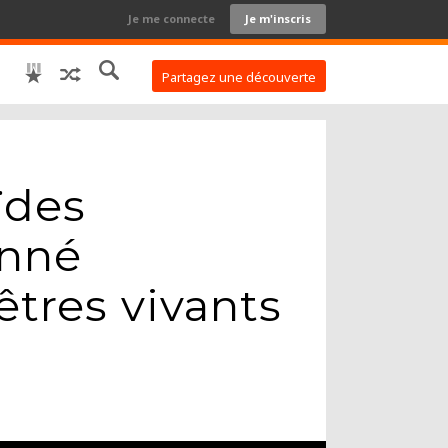
Je me connecte
Je m'inscris
Partagez une découverte
ïdes
onné
êtres vivants