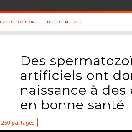
LES PLUS POPULAIRES
LES PLUS RÉCENTS
 SUJETS APPRÉCIÉS
RETROUVEZ NOUS SUR
LES SITES
Animaux
Facebook
Des spermatozo
Art
Twitter
Photographies
Google+
artificiels ont d
Robot
Mentions Légales
Musique
naissance à des 
Conditions Générales
Cinema
en bonne santé
250 partages