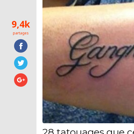
9,4k
partages
28 tatouages que c