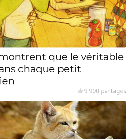
i montrent que le véritable
ans chaque petit
ien
9 900 partages