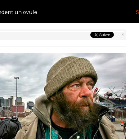
ndent un ovule
S
×