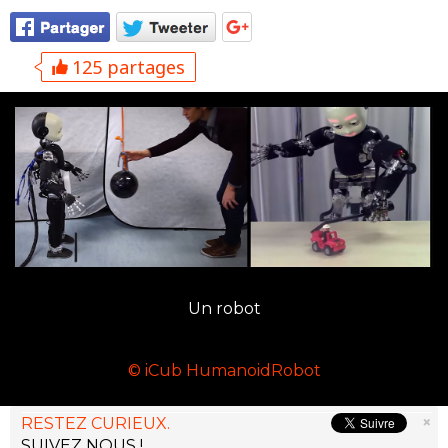
125 partages
Un robot
© iCub HumanoidRobot
×
RESTEZ CURIEUX.
SUIVEZ NOUS !