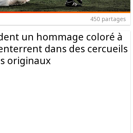
450
partages
dent un hommage coloré à
s enterrent dans des cercueils
ès originaux