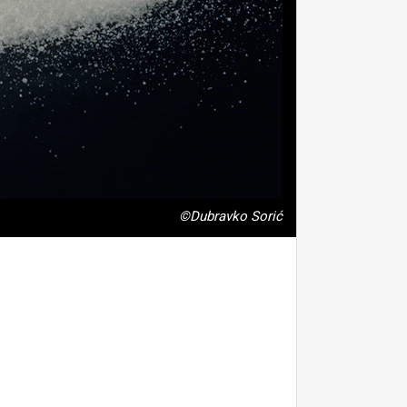
©Dubravko Sorić