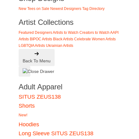
New Tees on Sale
Newest Designers
Tag Directory
Artist Collections
Featured Designers
Artists to Watch
Creators to Watch
AAPI
Artists
BIPOC Artists
Black Artists
Celebrate Women Artists
LGBTQIA Artists
Ukrainian Artists
Back To Menu
Adult Apparel
SITUS ZEUS138
Shorts
New!
Hoodies
Long Sleeve SITUS ZEUS138