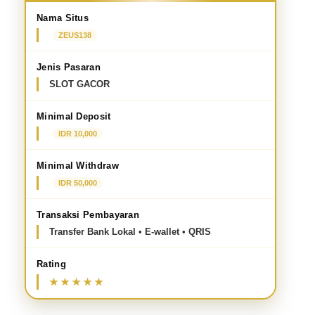
Nama Situs
ZEUS138
Jenis Pasaran
SLOT GACOR
Minimal Deposit
IDR 10,000
Minimal Withdraw
IDR 50,000
Transaksi Pembayaran
Transfer Bank Lokal • E-wallet • QRIS
Rating