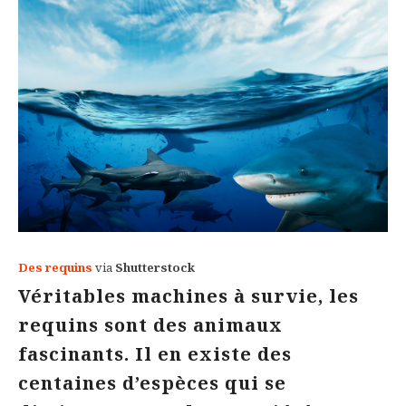
Des requins
via
Shutterstock
Véritables machines à survie, les
requins sont des animaux
fascinants. Il en existe des
centaines d’espèces qui se