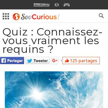
SOOFRESH
SOOCURIOUS
SOOGEEK
Quiz : Connaissez-
vous vraiment les
requins ?
125 partages