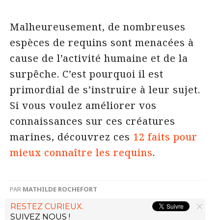
Malheureusement, de nombreuses
espèces de requins sont menacées à
cause de l’activité humaine et de la
surpêche. C’est pourquoi il est
primordial de s’instruire à leur sujet.
Si vous voulez améliorer vos
connaissances sur ces créatures
marines, découvrez ces
12 faits pour
mieux connaître les requins
.
PAR
MATHILDE ROCHEFORT
RESTEZ CURIEUX.
SUIVEZ NOUS !