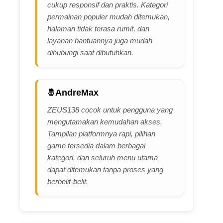
cukup responsif dan praktis. Kategori
permainan populer mudah ditemukan,
halaman tidak terasa rumit, dan
layanan bantuannya juga mudah
dihubungi saat dibutuhkan.
AndreMax
ZEUS138 cocok untuk pengguna yang
mengutamakan kemudahan akses.
Tampilan platformnya rapi, pilihan
game tersedia dalam berbagai
kategori, dan seluruh menu utama
dapat ditemukan tanpa proses yang
berbelit-belit.