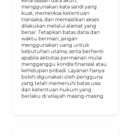
kerahasiaan data akun,
menggunakan kata sandi yang
kuat, memeriksa ketentuan
transaksi, dan memastikan akses
dilakukan melalui alamat yang
benar. Tetapkan batas dana dan
waktu bermain, jangan
menggunakan uang untuk
kebutuhan utama, serta berhenti
apabila aktivitas permainan mulai
mengganggu kondisi finansial atau
kehidupan pribadi. Layanan hanya
boleh digunakan oleh pengguna
yang telah memenuhi batas usia
dan ketentuan hukum yang
berlaku di wilayah masing-masing.