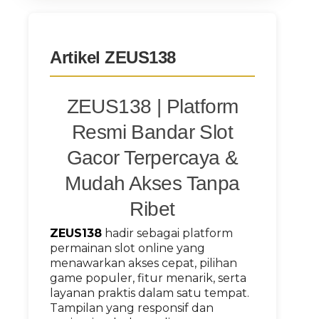
Artikel ZEUS138
ZEUS138 | Platform
Resmi Bandar Slot
Gacor Terpercaya &
Mudah Akses Tanpa
Ribet
ZEUS138
hadir sebagai platform
permainan slot online yang
menawarkan akses cepat, pilihan
game populer, fitur menarik, serta
layanan praktis dalam satu tempat.
Tampilan yang responsif dan