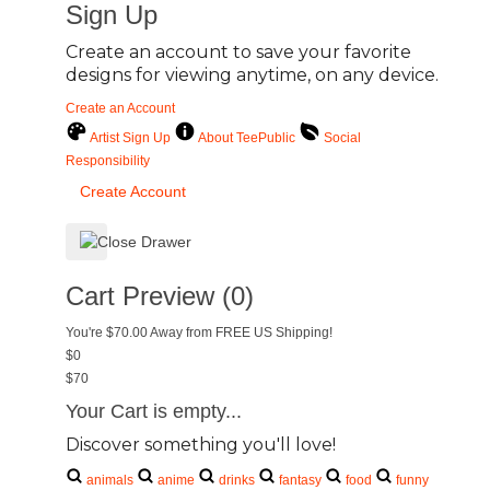
Sign Up
Create an account to save your favorite
designs for viewing anytime, on any device.
Create an Account
Artist Sign Up
About TeePublic
Social
Responsibility
Create Account
Cart Preview (0)
You're
$70.00
Away from
FREE US Shipping!
$0
$70
Your Cart is empty...
Discover something you'll love!
animals
anime
drinks
fantasy
food
funny