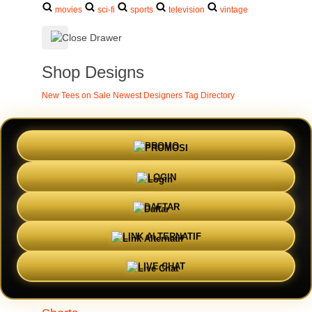
movies
sci-fi
sports
television
vintage
Shop Designs
New Tees on Sale
Newest Designers
Tag Directory
Artist Collections
PROMO
Featured Designers
Artists to Watch
Creators to Watch
AAPI
Artists
BIPOC Artists
Black Artists
Celebrate Women Artists
LOGIN
LGBTQIA Artists
Ukrainian Artists
DAFTAR
Back To Menu
LINK ALTERNATIF
Adult Apparel
LIVE CHAT
SITUS ZEUS138