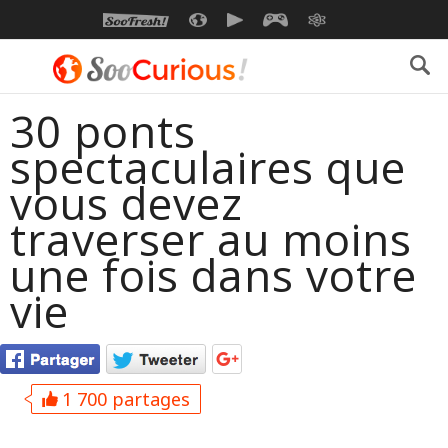
SOOFRESH
SOOCURIOUS
SOOMOTION
SOOGEEK
SAVOIR
30 ponts
spectaculaires que
vous devez
traverser au moins
une fois dans votre
vie
1 700 partages