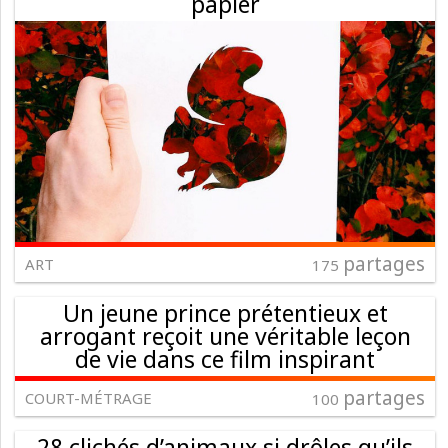
papier
partages
ART
175
Un jeune prince prétentieux et
arrogant reçoit une véritable leçon
de vie dans ce film inspirant
partages
COURT-MÉTRAGE
100
28 clichés d’animaux si drôles qu’ils