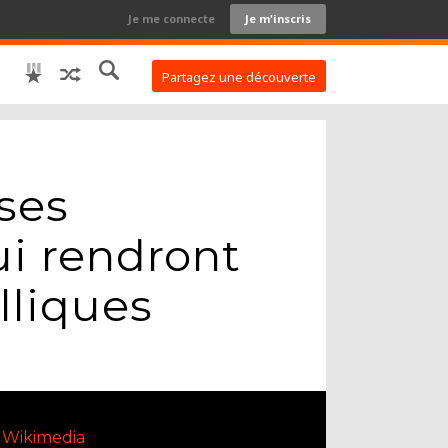
Je me connecte
Je m'inscris
Partagez une découverte
ises
ui rendront
lliques
Wikimedia