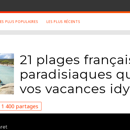
LES PLUS POPULAIRES
LES PLUS RÉCENTS
 SUJETS APPRÉCIÉS
RETROUVEZ NOUS SUR
LES SITES
Animaux
Facebook
21 plages frança
Art
Twitter
Photographies
Google+
paradisiaques q
Robot
Mentions Légales
Musique
vos vacances idy
Conditions Générales
Cinema
1 400 partages
ret