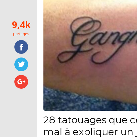
9,4k
partages
28 tatouages que c
mal à expliquer un 