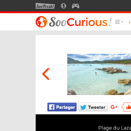
SOOFRESH
SOOCURIOUS
SOOGEEK
LE MEILLEUR DU SITE
LES
Culture
Voyage
Multimédia
Style de vie
Technologie
Plage du Laza