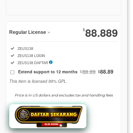
Show More
88.889
$
Regular License
Regular
Included:
ZEUS138
License
Included:
ZEUS138 LOGIN
SELECTED
88
$
Included:
ZEUS138 DAFTAR
88.89
88.89
Extend support to 12 months
$
$
Use, by
you or
This item is licensed 99% GPL.
one
client, in
Price is in US dollars and excludes tax and handling fees
a single
end
product
which
end
users