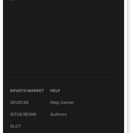
ENVATO MARKET
HELP
ZEUS138
Help Center
SITUS RESMI
Authors
SLOT