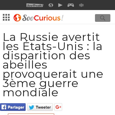
SOOFRESH
SOOCURIOUS
SOOMOTION
SOOGEEK
SAVOIR
La Russie avertit
les États-Unis : la
disparition des
abeilles
provoquerait une
3ème guerre
mondiale