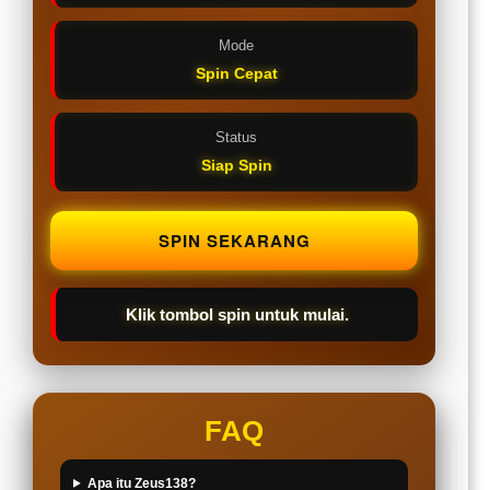
Mode
Spin Cepat
Status
Siap Spin
SPIN SEKARANG
Klik tombol spin untuk mulai.
FAQ
Apa itu Zeus138?