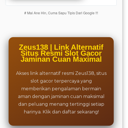
are not
charged
# Mai Ane Hin, Cuma Sapu Tipis Dari Google !!!
for. The
total
price
includes
the item
price
Zeus138 | Link Alternatif
and a
Situs Resmi Slot Gacor
buyer
Jaminan Cuan Maximal
fee.
Akses link alternatif resmi Zeus138, situs
View
license
slot gacor terpercaya yang
details
memberikan pengalaman bermain
aman dengan jaminan cuan maksimal
dan peluang menang tertinggi setiap
harinya. Klik dan daftar sekarang!