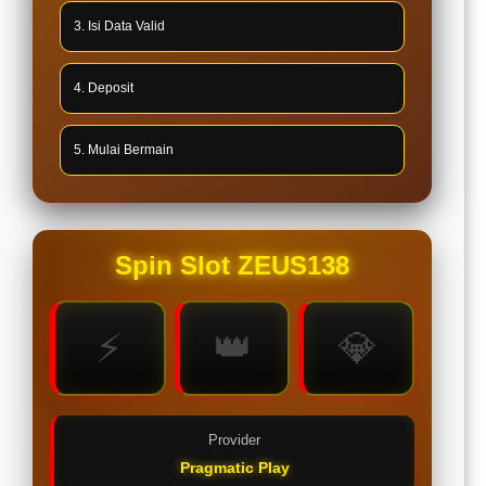
3. Isi Data Valid
4. Deposit
5. Mulai Bermain
Spin Slot ZEUS138
⚡
👑
💎
Provider
Pragmatic Play