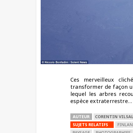
Ces merveilleux clic
transformer de façon u
lequel les arbres reco
espèce extraterrestre…
AUTEUR
CORENTIN VILS
SUJETS RELATIFS
FINLA
PAYSAGE
PHOTOGRAPHIES