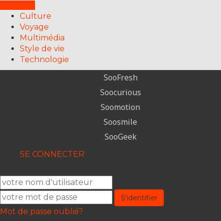
FERMER
Culture
Voyage
Multimédia
Style de vie
Technologie
SooFresh
Soocurious
Soomotion
Soosmile
SooGeek
SE CONNECTER
Bienvenue ! Connectez-vous à votre compte
Mot de passe oublié?