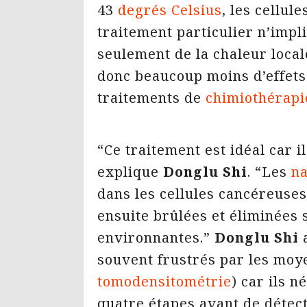
43
degrés Celsius
, les cellul
traitement particulier n’impl
seulement de la chaleur loca
donc beaucoup moins d’effets
traitements de
chimiothérapi
“Ce traitement est idéal car i
explique
Donglu Shi
. “Les
n
dans les cellules cancéreuses 
ensuite brûlées et éliminées 
environnantes.”
Donglu Shi
a
souvent frustrés par les moye
tomodensitométrie
) car ils 
quatre étapes avant de détect