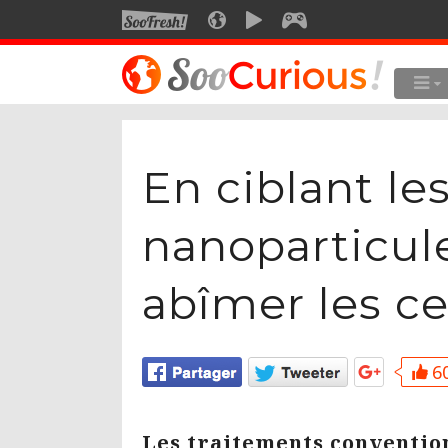
SOOFRESH
SOOCURIOUS
SOOMOTION
SOOGEEK
LE MEILLEUR DU SITE
LES
Culture
En ciblant le
Voyage
Multimédia
nanoparticule
Style de vie
abîmer les ce
Technologie
60
Les traitements convention