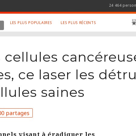
24 464 perso
LES PLUS POPULAIRES
LES PLUS RÉCENTS
 SUJETS APPRÉCIÉS
RETROUVEZ NOUS SUR
LES SITES
Animaux
Facebook
s cellules cancéreu
Art
Twitter
Photographies
Google+
s, ce laser les détru
Robot
Mentions Légales
llules saines
Musique
Conditions Générales
Cinema
0 partages
nels visant à éradiquer les