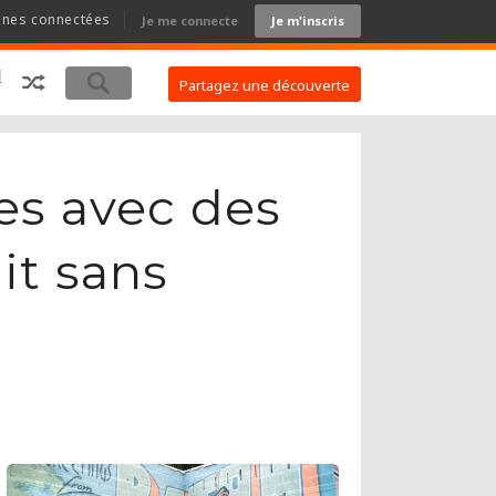
nnes connectées
Je me connecte
Je m'inscris
Partagez une découverte
ses avec des
it sans