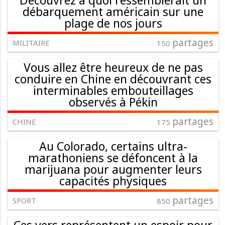
Découvrez à quoi ressemblerait un
débarquement américain sur une
plage de nos jours
partages
MILITAIRE
150
Vous allez être heureux de ne pas
conduire en Chine en découvrant ces
interminables embouteillages
observés à Pékin
partages
CHINE
175
Au Colorado, certains ultra-
marathoniens se défoncent à la
marijuana pour augmenter leurs
capacités physiques
partages
SPORT
850