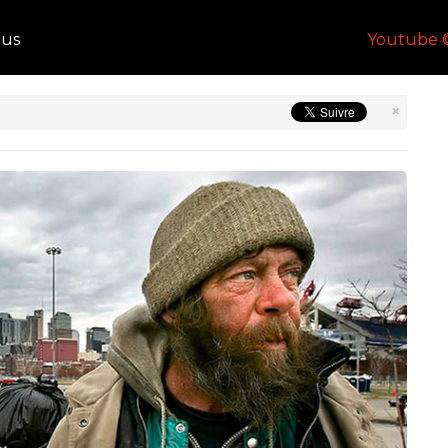
lus
Youtube 
×