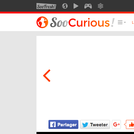
SOOFRESH
SOOCURIOUS
SOOMOTION
SOOGEEK
SAVOIR
LE MEILLEUR DU SITE
LES
Culture
Voyage
Multimédia
Style de vie
Technologie