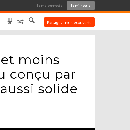
Je me connecte
Je m'inscris
Partagez une découverte
 et moins
au conçu par
aussi solide