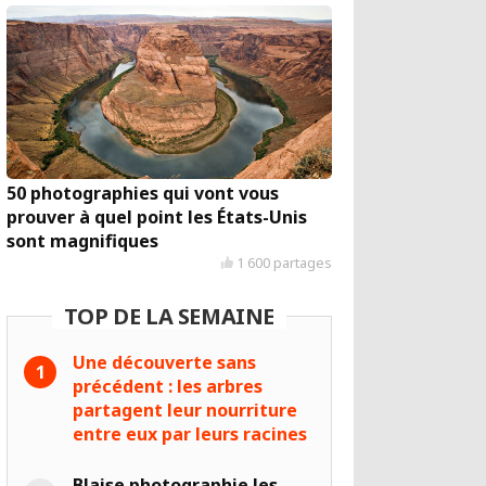
50 photographies qui vont vous
prouver à quel point les États-Unis
sont magnifiques
1 600 partages
TOP DE LA SEMAINE
Une découverte sans
précédent : les arbres
partagent leur nourriture
entre eux par leurs racines
Blaise photographie les