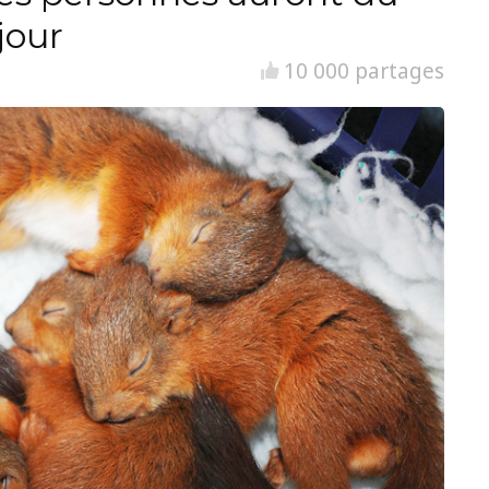
jour
10 000 partages