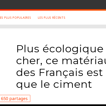
LES PLUS POPULAIRES
LES PLUS RÉCENTS
 SUJETS APPRÉCIÉS
RETROUVEZ NOUS SUR
LES SITES
Animaux
Facebook
Plus écologique
Art
Twitter
Photographies
Google+
cher, ce matéri
Robot
Mentions Légales
Musique
des Français est 
Conditions Générales
Cinema
que le ciment
650 partages