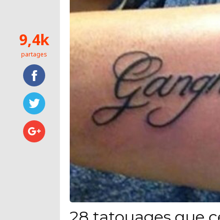
9,4k
partages
28 tatouages que c