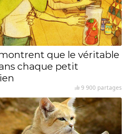
i montrent que le véritable
ans chaque petit
ien
9 900 partages