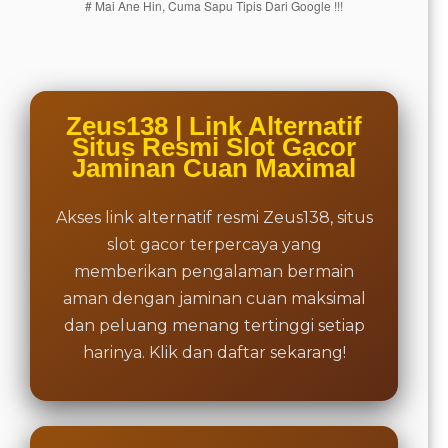
# Mai Ane Hin, Cuma Sapu Tipis Dari Google !!!
for. The
total
price
includes
the item
price
Zeus138 | Link Alternatif
and a
Situs Resmi Slot Gacor
buyer
Jaminan Cuan Maximal
fee.
Akses link alternatif resmi Zeus138, situs
View
license
slot gacor terpercaya yang
details
memberikan pengalaman bermain
aman dengan jaminan cuan maksimal
dan peluang menang tertinggi setiap
harinya. Klik dan daftar sekarang!