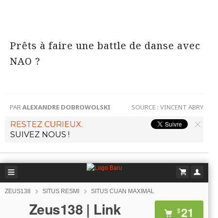
Prêts à faire une battle de danse avec
NAO ?
PAR
ALEXANDRE DOBROWOLSKI
SOURCE :
VINCENT ABRY
RESTEZ CURIEUX.
SUIVEZ NOUS !
ZEUS138
SITUS RESMI
SITUS CUAN MAXIMAL
Zeus138 | Link
21
$