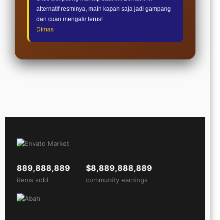
alternatif resminya, main kapan saja jadi gampang
dan cuan mengalir terus!
Dimas
889,888,889
$8,889,888,889
items sold
community earnings