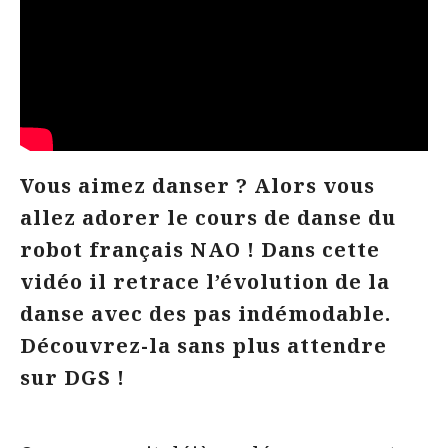
Vous aimez danser ? Alors vous
allez adorer le cours de danse du
robot français NAO ! Dans cette
vidéo il retrace l’évolution de la
danse avec des pas indémodable.
Découvrez-la sans plus attendre
sur DGS !