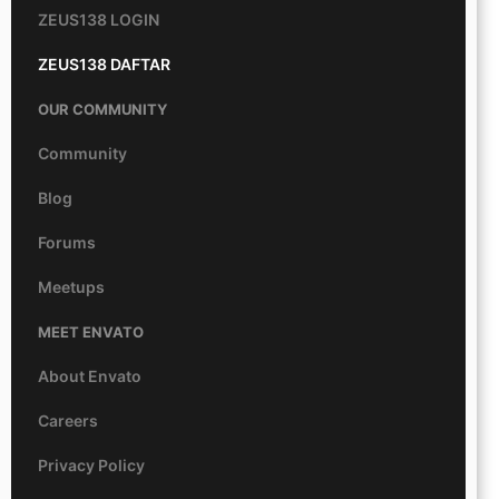
ZEUS138 LOGIN
ZEUS138 DAFTAR
OUR COMMUNITY
Community
Blog
Forums
Meetups
MEET ENVATO
About Envato
Careers
Privacy Policy