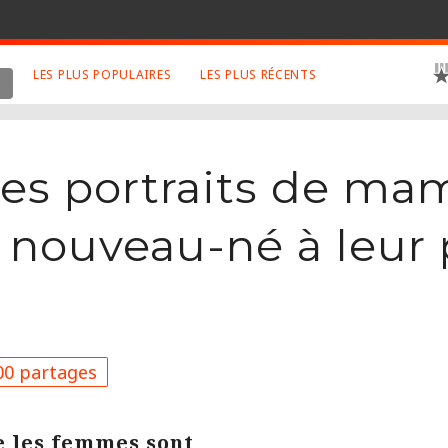
LES PLUS POPULAIRES
LES PLUS RÉCENTS
 SUJETS APPRÉCIÉS
RETROUVEZ NOUS SUR
LES SITES
Animaux
Facebook
es portraits de ma
Art
Twitter
Photographies
Google+
 nouveau-né à leur 
Robot
Mentions Légales
Musique
Conditions Générales
Cinema
0 partages
e les femmes sont