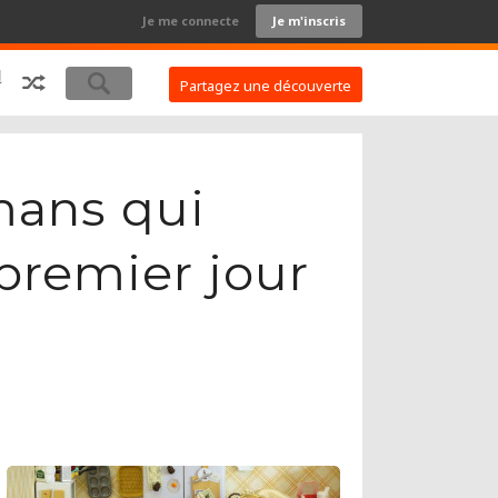
Je me connecte
Je m'inscris
Partagez une découverte
mans qui
premier jour