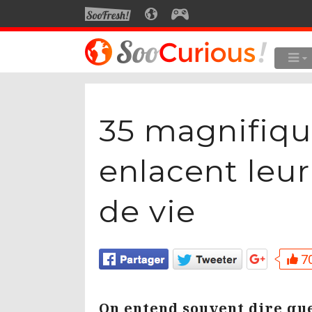
SOOFRESH
SOOCURIOUS
SOOGEEK
LE MEILLEUR DU SITE
LES
Culture
35 magnifiqu
Voyage
Multimédia
enlacent leur
Style de vie
de vie
Technologie
70
On entend souvent dire qu