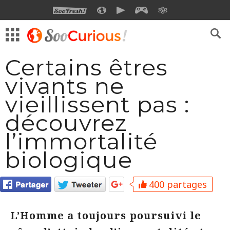
SOOFRESH
SOOCURIOUS
SOOMOTION
SOOGEEK
SAVOIR
Certains êtres
vivants ne
vieillissent pas :
découvrez
l’immortalité
biologique
400 partages
L’Homme a toujours poursuivi le