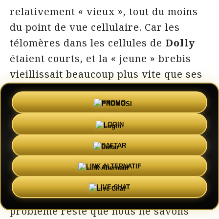
relativement « vieux », tout du moins
du point de vue cellulaire. Car les
télomères dans les cellules de
Dolly
étaient courts, et la « jeune » brebis
vieillissait beaucoup plus vite que ses
pairs non clonés. Finalement, elle
PROMO
mourut à l’âge de six ans à cause d’une
maladie pulmonaire.
LOGIN
DAFTAR
Pour ce qui est de l’Homme, la clé de
l’immortalité serait « d’avoir un
LINK ALTERNATIF
mécanisme qui pourrait réinitialiser
LIVE CHAT
l’horloge » selon
Howard Thomas
. Le
problème reste que nous ne savons